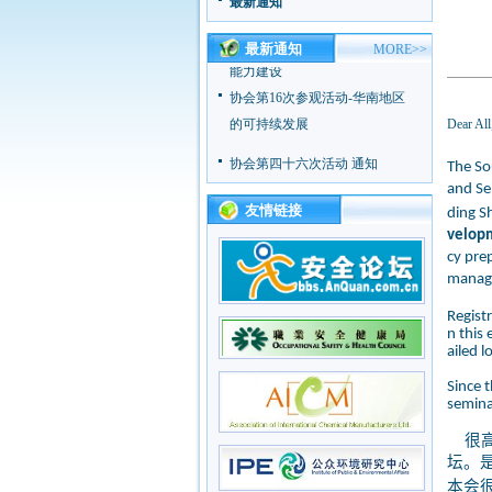
最新通知
续发展
协会第17次主题活动 - 企业应急
最新通知
MORE>>
能力建设
协会第16次参观活动-华南地区
的可持续发展
Dear All
协会第四十六次活动 通知
The So
协会第18次主题活动 - 企业可持
and Se
续发展
友情链接
ding S
velop
协会第17次主题活动 - 企业应急
cy pre
能力建设
manag
协会第16次参观活动-华南地区
的可持续发展
Registr
n this
ailed l
Since t
seminar
很高
坛。
本会