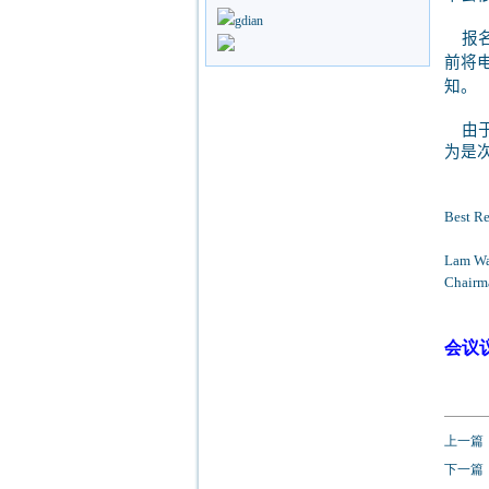
报名
前将
知。
由于
为是
Best Re
Lam Wa
Chairm
会议
上一篇
下一篇