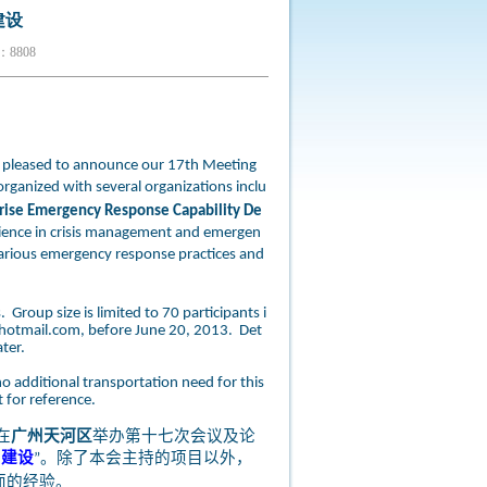
建设
8808
 pleased to announce our 17th Meeting
rganized with several organizations inclu
rise Emergency Response Capability De
ience in crisis management and emergen
various emergency response practices and
 Group size is limited to 70 participants i
hotmail.com
, before June 20, 2013. Det
ater.
no additional transportation need for this
t for reference.
在
广州天河区
举办第十七次会议及论
力建设
。除了本会主持的项目以外，
”
面的经验。