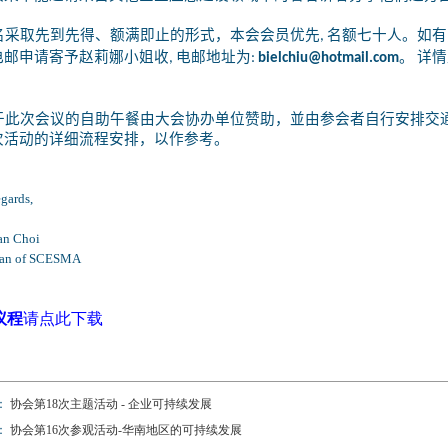
采取先到先得、额满即止的形式，本会会员优先
名额七十人。如有
,
电邮申请寄予赵莉娜小姐收
电邮地址为
。
详情
,
:
bielchiu@hotmail.com
此次会议的自助午餐由大会协办单位赞助，並由参会者自行安排交
次活动的详细流程安排，以作参考。
gards,
n Choi
an of SCESMA
议程
请点此下载
：
协会第18次主题活动 - 企业可持续发展
：
协会第16次参观活动-华南地区的可持续发展