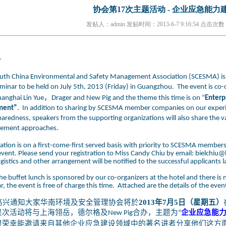
协会第17次主题活动 - 企业应急能力
发贴人：admin
发贴时间：2013-6-7 9:16:54
点击次数：
,
uth China Environmental and Safety Management Association (SCESMA) is
minar to be held on July 5th, 2013 (Friday) in Guangzhou. The event is co-o
，
hanghai Lin Yue
Drager and New Pig and the theme this time is on “
Enterp
ment”
. In addition to sharing by SCESMA member companies on our exper
paredness, speakers from the supporting organizations will also share the 
ement approaches.
ation is on a first-come-first served basis with priority to SCESMA members.
 event. Please send your registration to Miss Candy Chiu by email:
bielchiu@
ogistics and other arrangement will be notified to the successful applicants l
he buffet lunch is sponsored by our co-organizers at the hotel and there is 
, the event is free of charge this time. Attached are the details of the even
兴通知大家华南环境及安全管理协会将於
2013年7月5日（星期五）
是次活动将与上海翎岳，德尔格及
合办，主题为
企业应急能
New Pig
“
很荣幸能邀请来自其他企业应急建设领域中的著名讲者分享他们这方