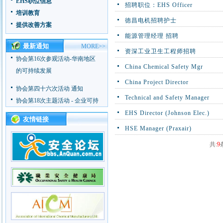
EHS职位信息
招聘职位：EHS Officer
协会第18次主题活动 - 企业可持
培训教育
续发展
徳昌电机招聘护士
提供改善方案
协会第17次主题活动 - 企业应急
能源管理经理 招聘
能力建设
最新通知
MORE>>
资深工业卫生工程师招聘
协会第16次参观活动-华南地区
China Chemical Safety Mgr
的可持续发展
China Project Director
协会第四十六次活动 通知
Technical and Safety Manager
协会第18次主题活动 - 企业可持
续发展
EHS Director (Johnson Elec.)
友情链接
协会第17次主题活动 - 企业应急
HSE Manager (Praxair)
能力建设
共:
9
协会第16次参观活动-华南地区
的可持续发展