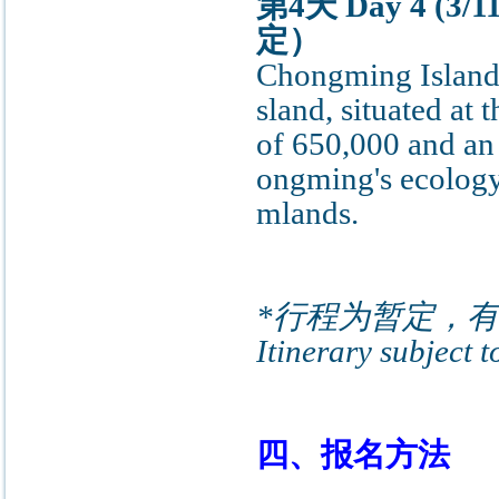
第4天 Day 4 (
定）
Chongming Island C
sland, situated at
of 650,000 and an 
ongming's ecology 
mlands.
*行程为暂定，
Itinerary subject t
四、报名方法