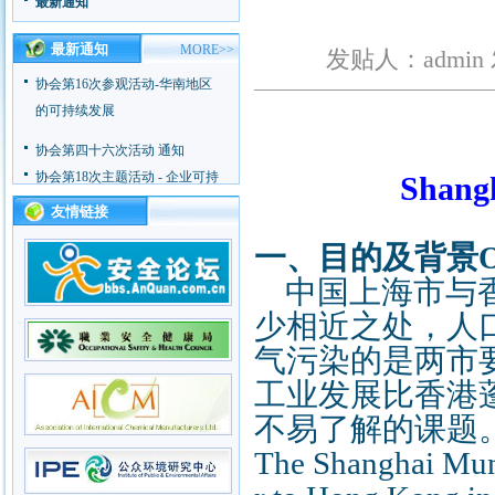
最新通知
协会第17次主题活动 - 企业应急
能力建设
最新通知
MORE>>
发贴人：admin
协会第16次参观活动-华南地区
的可持续发展
协会第四十六次活动 通知
协会第18次主题活动 - 企业可持
Shangh
续发展
友情链接
协会第17次主题活动 - 企业应急
能力建设
一、目的及背景Objec
协会第16次参观活动-华南地区
中国上海市与香
的可持续发展
少相近之处，人
气污染的是两市
工业发展比香港
不易了解的课题
The Shanghai Muni