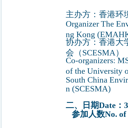
主办方：香港环境
Organizer The En
ng Kong (EMAH
协办方：香港大
会（SCESMA）
Co-organizers:
MS
of the Universit
South China Envi
n (SCESMA)
二、日期Date：31/10
参加人数No. of pa