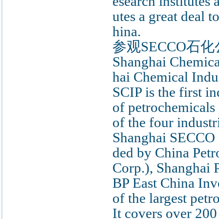
esearch institutes
utes a great deal 
hina.
参观SECCO石
Shanghai Chemica
hai Chemical Indu
SCIP is the first i
of petrochemicals 
of the four indust
Shanghai SECCO P
ded by China Petr
Corp.), Shanghai
BP East China Inv
of the largest petr
It covers over 200