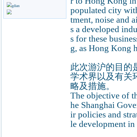
r to Hong Kong in i
populated city wit
tment, noise and a
s a developed indu
s for these busin
g, as Hong Kong h
此次游沪的目的
学术界以及有关
略及措施。
The objective of t
he Shanghai Gover
ir policies and st
le development in