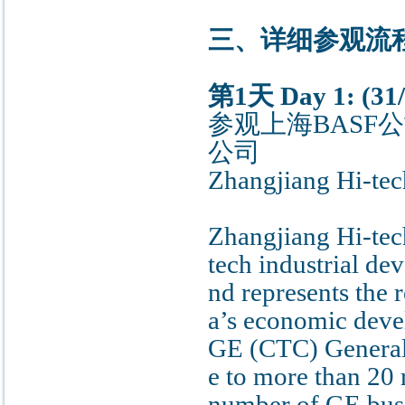
三、详细参观流
第1天 Day 1: (31/
参观上海BASF公
公司
Zhangjiang Hi-tec
Zhangjiang Hi-tech
tech industrial de
nd represents the 
a’s economic deve
GE (CTC) General 
e to more than 20 
number of GE busi