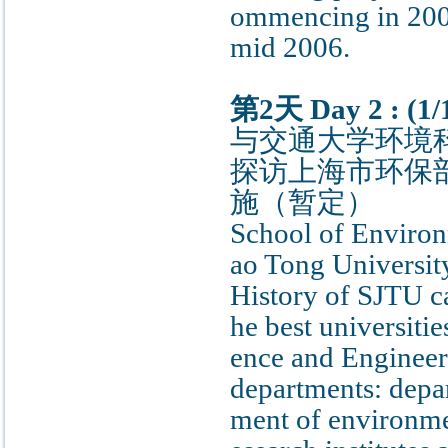
ommencing in 2003,
mid 2006.
第2天 Day 2 : (1/1
与交通大学环境
探访上海市环保
施（暂定）
School of Environ
ao Tong Universit
History of SJTU ca
he best universiti
ence and Engineer
departments: depa
ment of environmen