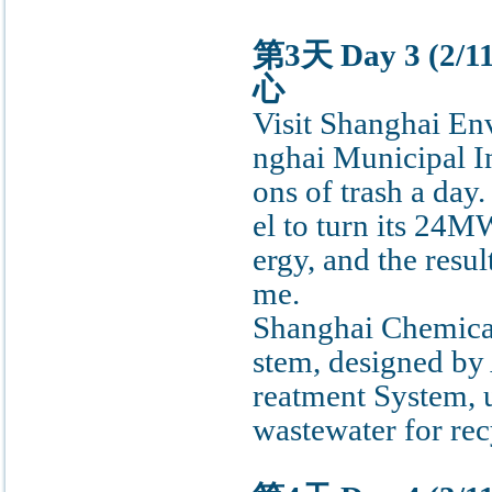
第3天 Day 3 (
心
Visit Shanghai En
nghai Municipal In
ons of trash a day.
el to turn its 24M
ergy, and the resu
me.
Shanghai Chemical
stem, designed by
reatment System, u
wastewater for rec