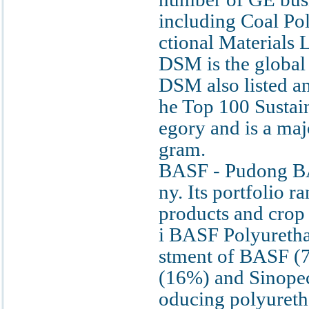
including Coal Po
ctional Materials 
DSM is the global 
DSM also listed am
he Top 100 Sustain
egory and is a maj
gram.
BASF - Pudong BA
ny. Its portfolio 
products and crop 
i BASF Polyuretha
stment of BASF (
(16%) and Sinope
oducing polyureth